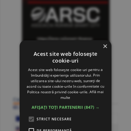
×
Acest site web folosește
cookie-uri
Acest site web folosește cookie-uri pentru a
îmbunătăți experiența utilizatorului. Prin
utilizarea site-ului nostru web, sunteți de
acord cu toate cookie-urile în conformitate cu
Politica noastră privind cookie-urile.
Află mai
multe
Curs valutar BNR
05 Aug. 2026
AFIȘAȚI TOȚI PARTENERII
(847) →
STRICT NECESARE
Euro
5.2489
Dolar SUA
4.5480
DE PERFORMANȚĂ