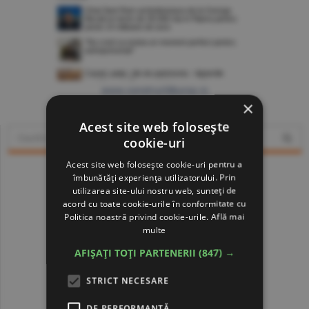
www.constructiibursa.ro
×
Acest site web folosește
cookie-uri
Acest site web folosește cookie-uri pentru a
îmbunătăți experiența utilizatorului. Prin
utilizarea site-ului nostru web, sunteți de
acord cu toate cookie-urile în conformitate cu
Politica noastră privind cookie-urile.
Află mai
multe
AFIȘAȚI TOȚI PARTENERII
(847) →
STRICT NECESARE
DE PERFORMANȚĂ