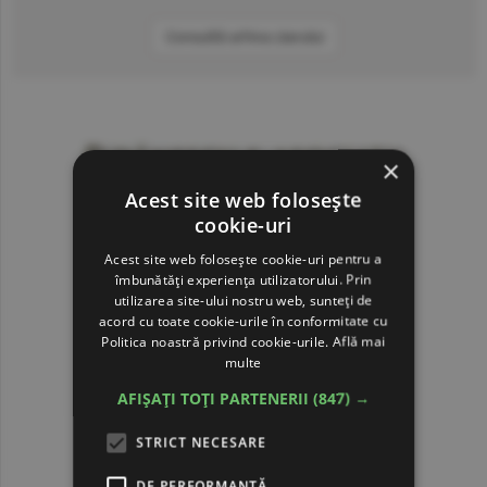
Consultă arhiva ziarului
×
Acest site web folosește
cookie-uri
Acest site web folosește cookie-uri pentru a
îmbunătăți experiența utilizatorului. Prin
utilizarea site-ului nostru web, sunteți de
acord cu toate cookie-urile în conformitate cu
Politica noastră privind cookie-urile.
Află mai
multe
AFIȘAȚI TOȚI PARTENERII
(847) →
STRICT NECESARE
DE PERFORMANȚĂ