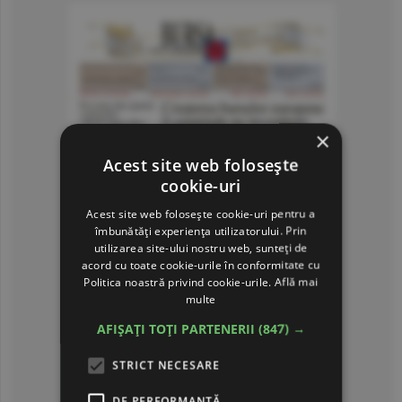
×
Acest site web folosește
cookie-uri
Acest site web folosește cookie-uri pentru a
îmbunătăți experiența utilizatorului. Prin
utilizarea site-ului nostru web, sunteți de
acord cu toate cookie-urile în conformitate cu
Politica noastră privind cookie-urile.
Află mai
multe
AFIȘAȚI TOȚI PARTENERII
(847) →
STRICT NECESARE
DE PERFORMANȚĂ