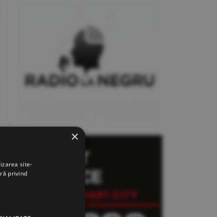
×
izarea site-
ră privind