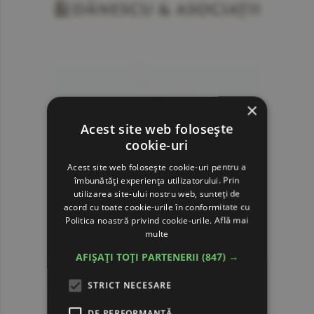
×
Acest site web folosește
cookie-uri
Acest site web folosește cookie-uri pentru a
îmbunătăți experiența utilizatorului. Prin
utilizarea site-ului nostru web, sunteți de
acord cu toate cookie-urile în conformitate cu
Politica noastră privind cookie-urile.
Află mai
multe
AFIȘAȚI TOȚI PARTENERII
(847) →
STRICT NECESARE
DE PERFORMANȚĂ