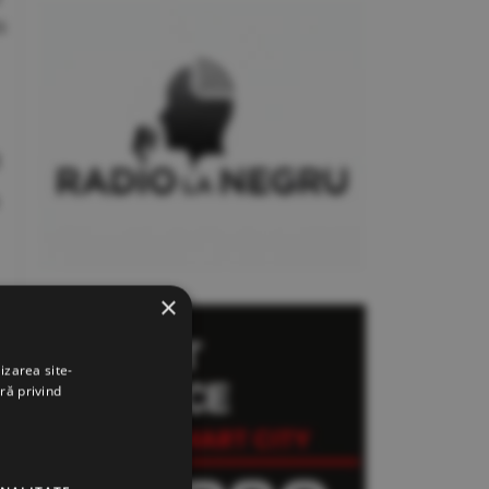
u
×
i
izarea site-
ră privind