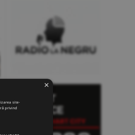
×
izarea site-
ră privind