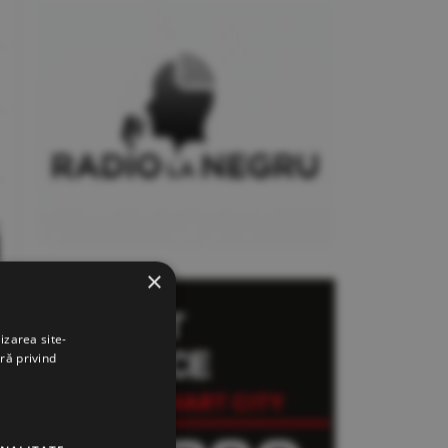
×
izarea site-
ră privind