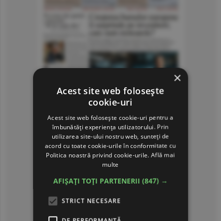
×
Acest site web folosește
cookie-uri
Acest site web folosește cookie-uri pentru a
îmbunătăți experiența utilizatorului. Prin
utilizarea site-ului nostru web, sunteți de
acord cu toate cookie-urile în conformitate cu
Politica noastră privind cookie-urile.
Află mai
multe
AFIȘAȚI TOȚI PARTENERII
(847) →
STRICT NECESARE
DE PERFORMANȚĂ