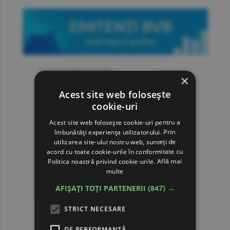
×
Acest site web folosește
cookie-uri
Acest site web folosește cookie-uri pentru a
îmbunătăți experiența utilizatorului. Prin
utilizarea site-ului nostru web, sunteți de
acord cu toate cookie-urile în conformitate cu
Politica noastră privind cookie-urile.
Află mai
multe
AFIȘAȚI TOȚI PARTENERII
(847) →
STRICT NECESARE
DE PERFORMANȚĂ