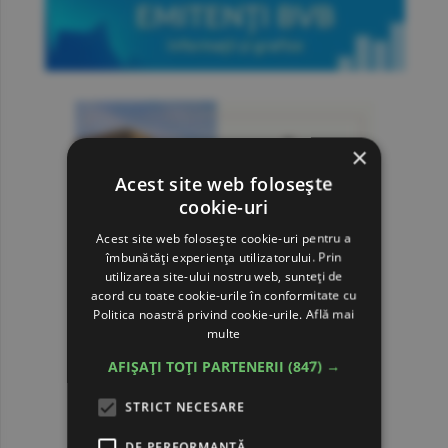
×
Acest site web folosește
cookie-uri
Acest site web folosește cookie-uri pentru a
îmbunătăți experiența utilizatorului. Prin
utilizarea site-ului nostru web, sunteți de
acord cu toate cookie-urile în conformitate cu
Politica noastră privind cookie-urile.
Află mai
multe
AFIȘAȚI TOȚI PARTENERII
(847) →
STRICT NECESARE
DE PERFORMANȚĂ