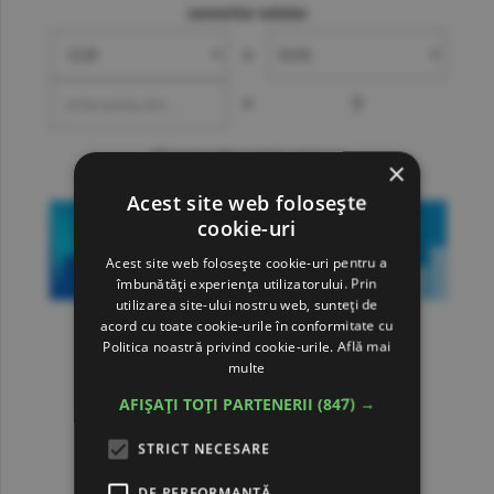
convertor valutar
»
=
?
mai multe cotaţii valutare
×
Acest site web folosește
cookie-uri
Acest site web folosește cookie-uri pentru a
îmbunătăți experiența utilizatorului. Prin
utilizarea site-ului nostru web, sunteți de
acord cu toate cookie-urile în conformitate cu
Politica noastră privind cookie-urile.
Află mai
multe
AFIȘAȚI TOȚI PARTENERII
(847) →
STRICT NECESARE
DE PERFORMANȚĂ