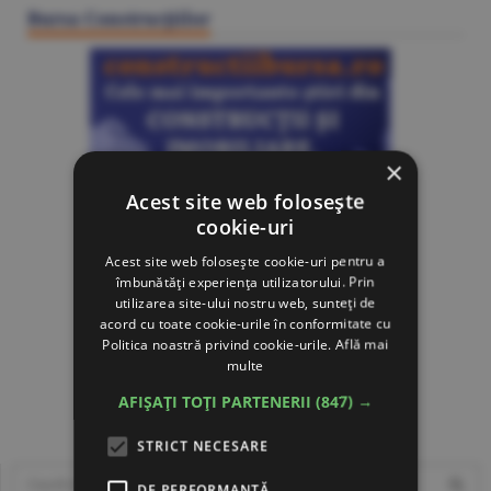
Bursa Construcţiilor
×
Acest site web folosește
cookie-uri
Acest site web folosește cookie-uri pentru a
îmbunătăți experiența utilizatorului. Prin
utilizarea site-ului nostru web, sunteți de
acord cu toate cookie-urile în conformitate cu
Politica noastră privind cookie-urile.
Află mai
multe
AFIȘAȚI TOȚI PARTENERII
(847) →
www.constructiibursa.ro
STRICT NECESARE
DE PERFORMANȚĂ