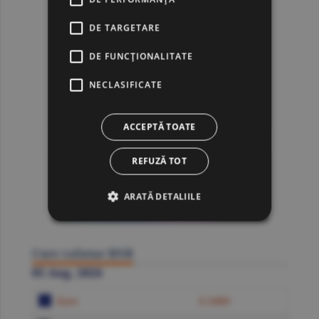
DE TARGETARE
DE FUNCŢIONALITATE
NECLASIFICATE
ACCEPTĂ TOATE
REFUZĂ TOT
ARATĂ DETALIILE
Curs valutar BNR
05 Aug. 2026
Euro
5.2489