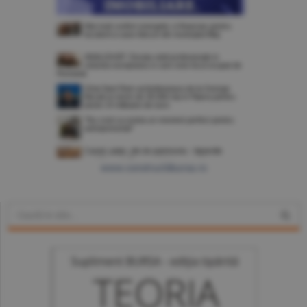
www.constructiibursa.ro