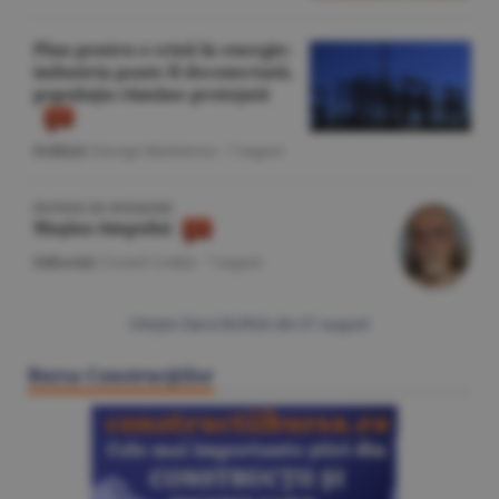
Plan pentru o criză în energie:
industria poate fi deconectată,
populaţia rămâne protejată
Politică
/George Marinescu -
7 august
IPOTEZE DE WEEKEND
Maşina timpului
Editorial
/Cornel Codiţă -
7 august
Citeşte Ziarul BURSA din
07 august
Bursa Construcţiilor