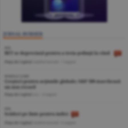
JURNAL BURSIER
BVB
BET se depreciază pentru a treia şedinţă la rând
Piaţa de Capital
/Andrei Iacomi -
7 august
BURSELE LUMII
Creşteri pentru acţiunile globale; S&P 500 marchează
un nou record
Piaţa de Capital
/A.I. -
6 august
BVB
Scăderi pe linie pentru indici
Piaţa de Capital
/Andrei Iacomi -
6 august