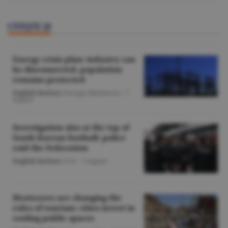
CITEŞTE ŞI
Energy crisis plan: industry can
be disconnected, population
remains protected
English Section
/George Marinescu -
7
august
Investigation also at the top of
South Korean football: police
raid the Federation
English Section
/O.D. -
7 august
Heatwaves are changing the
rules of tourism: cities invest in
cooling public spaces