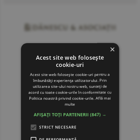
×
Acest site web folosește
cookie-uri
Acest site web folosește cookie-uri pentru a
îmbunătăți experiența utilizatorului. Prin
utilizarea site-ului nostru web, sunteți de
acord cu toate cookie-urile în conformitate cu
Politica noastră privind cookie-urile.
Află mai
multe
AFIȘAȚI TOȚI PARTENERII
(847) →
STRICT NECESARE
DE PERFORMANȚĂ