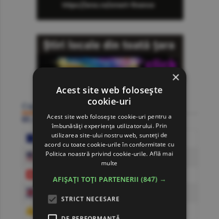
×
Acest site web folosește
cookie-uri
Curs valutar BNR
Acest site web folosește cookie-uri pentru a
05 Aug. 2026
îmbunătăți experiența utilizatorului. Prin
utilizarea site-ului nostru web, sunteți de
Euro
5.2489
acord cu toate cookie-urile în conformitate cu
Politica noastră privind cookie-urile.
Află mai
Dolar SUA
4.5480
multe
Franc elveţian
5.6210
AFIȘAȚI TOȚI PARTENERII
(847) →
Liră sterlină
6.1244
STRICT NECESARE
Gram de aur
607.9521
DE PERFORMANȚĂ