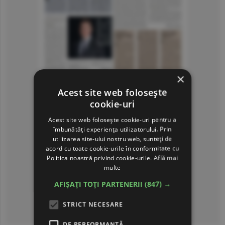
×
Acest site web folosește
cookie-uri
Acest site web folosește cookie-uri pentru a
îmbunătăți experiența utilizatorului. Prin
utilizarea site-ului nostru web, sunteți de
acord cu toate cookie-urile în conformitate cu
Politica noastră privind cookie-urile.
Află mai
multe
AFIȘAȚI TOȚI PARTENERII
(847) →
STRICT NECESARE
Consultă arhiva ziarului
DE PERFORMANȚĂ