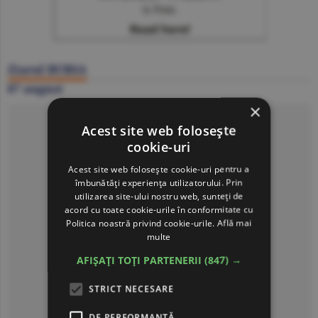
Ziarul BURSA
07 august
×
Click să citeşti ziarul
Acest site web folosește
cookie-uri
Acest site web folosește cookie-uri pentru a
îmbunătăți experiența utilizatorului. Prin
utilizarea site-ului nostru web, sunteți de
acord cu toate cookie-urile în conformitate cu
Politica noastră privind cookie-urile.
Află mai
multe
AFIȘAȚI TOȚI PARTENERII
(847) →
STRICT NECESARE
DE PERFORMANȚĂ