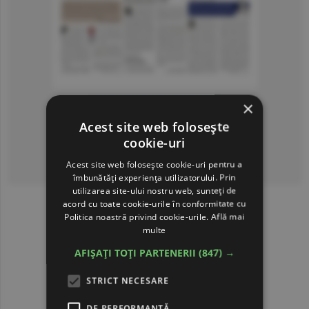
×
Acest site web folosește
cookie-uri
Consultă arhiva ziarului
Acest site web folosește cookie-uri pentru a
îmbunătăți experiența utilizatorului. Prin
utilizarea site-ului nostru web, sunteți de
acord cu toate cookie-urile în conformitate cu
Politica noastră privind cookie-urile.
Află mai
multe
AFIȘAȚI TOȚI PARTENERII
(847) →
STRICT NECESARE
DE PERFORMANȚĂ