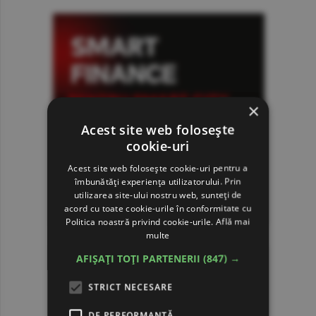
×
Acest site web folosește
cookie-uri
Acest site web folosește cookie-uri pentru a
îmbunătăți experiența utilizatorului. Prin
utilizarea site-ului nostru web, sunteți de
acord cu toate cookie-urile în conformitate cu
Politica noastră privind cookie-urile.
Află mai
multe
AFIȘAȚI TOȚI PARTENERII
(847) →
STRICT NECESARE
DE PERFORMANȚĂ