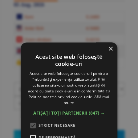
05 Aug. 2026
Euro
5.2489
Dolar SUA
4.5480
Franc elveţian
5.6210
×
Liră sterlină
6.1244
Acest site web folosește
cookie-uri
Gram de aur
607.9521
Acest site web folosește cookie-uri pentru a
convertor valutar
îmbunătăți experiența utilizatorului. Prin
utilizarea site-ului nostru web, sunteți de
»
acord cu toate cookie-urile în conformitate cu
Politica noastră privind cookie-urile.
Află mai
=
?
multe
AFIȘAȚI TOȚI PARTENERII
(847) →
mai multe cotaţii valutare
STRICT NECESARE
DE PERFORMANȚĂ