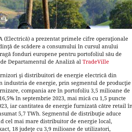
A (Electrică) a prezentat primele cifre operaţionale
ndinţă de scădere a consumului în cursul anului
atragă fonduri europene pentru portofoliul său de
t de Departamentul de Analiză al
TradeVille
rnizori şi distribuitori de energie electrică din
în industria de energie, prin segmentul de producţie
urnizare, compania are în portofoliu 3,5 milioane de
 16,5% în septembrie 2023, mai mică cu 1,5 puncte
3, iar cantitatea de energie furnizată către retail î
însumat 5,7 TWh. Segmentul de distribuţie aduce
d cel mai mare distribuitor de energie local,
ct, 18 judeţe cu 3,9 milioane de utilizatori,