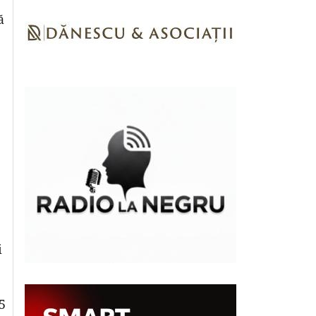
ă
i
5