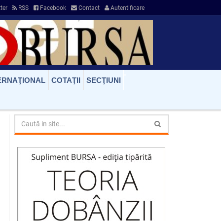
ter
RSS
Facebook
Contact
Autentificare
ERNAŢIONAL
COTAŢII
SECŢIUNI