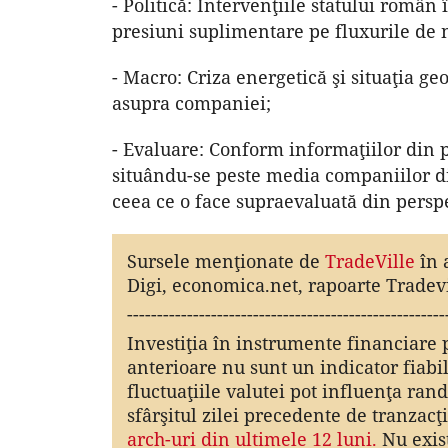
- Politică: Intervenţiile statului româ
presiuni suplimentare pe fluxurile de 
- Macro: Criza energetică şi situaţia ge
asupra companiei;
- Evaluare: Conform informaţiilor din p
situându-se peste media companiilor din
ceea ce o face supraevaluată din perspe
Sursele menţionate de
TradeVille
în 
Digi, economica.net, rapoarte Tradevi
-----------------------------------------------------
Investiţia în instrumente financiare 
anterioare nu sunt un indicator fiabil 
fluctuaţiile valutei pot influenţa rand
sfârşitul zilei precedente de tranzacţ
arch-uri din ultimele 12 luni.
Nu exist