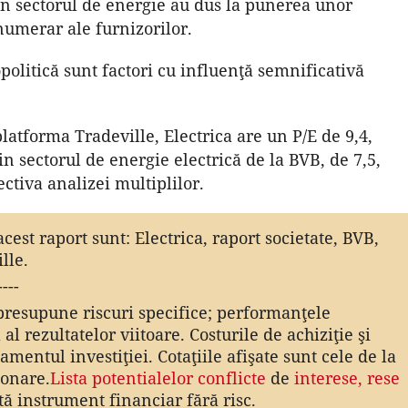
n în sectorul de energie au dus la punerea unor
numerar ale furnizorilor.
opolitică sunt factori cu influenţă semnificativă
latforma Tradeville, Electrica are un P/E de 9,4,
 sectorul de energie electrică de la BVB, de 7,5,
ctiva analizei multiplilor.
acest raport sunt: Electrica, raport societate, BVB,
lle.
----
presupune riscuri specifice; performanţele
al rezultatelor viitoare. Costurile de achiziţie şi
amentul investiţiei. Cotaţiile afişate sunt cele de la
ionare.
Lista potentialelor conflicte
de
interese,
rese
ă instrument financiar fără risc.