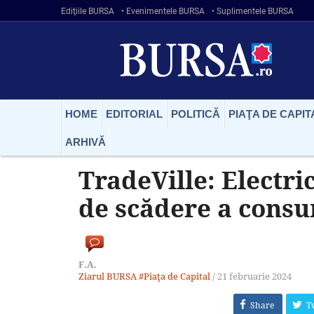
Ediţiile BURSA
• Evenimentele BURSA
• Suplimentele BURSA
HOME
EDITORIAL
POLITICĂ
PIAŢA DE CAPIT
ARHIVĂ
TradeVille: Electri
de scădere a consu
F.A.
Ziarul BURSA
#Piaţa de Capital
/
21 februarie 2024
Share
T