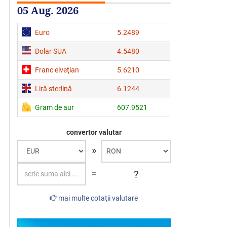
05 Aug. 2026
Euro
5.2489
Dolar SUA
4.5480
Franc elveţian
5.6210
Liră sterlină
6.1244
Gram de aur
607.9521
convertor valutar
»
=
?
mai multe cotaţii valutare