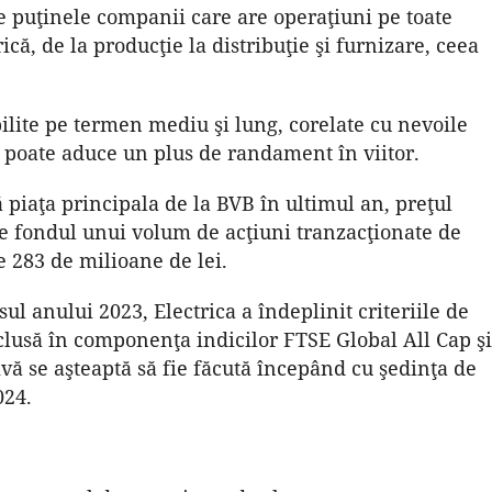
tre puţinele companii care are operaţiuni pe toate
că, de la producţie la distribuţie şi furnizare, ceea
bilite pe termen mediu şi lung, corelate cu nevoile
ce poate aduce un plus de randament în viitor.
ă piaţa principala de la BVB în ultimul an, preţul
pe fondul unui volum de acţiuni tranzacţionate de
e 283 de milioane de lei.
ul anului 2023, Electrica a îndeplinit criteriile de
inclusă în componenţa indicilor FTSE Global All Cap şi
vă se aşteaptă să fie făcută începând cu şedinţa de
024.