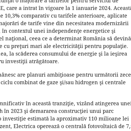
anunţat o majorare a tarifelor pentru serviciul de
E, care a intrat în vigoare la 1 ianuarie 2024. Aceast
e 10,3% comparativ cu tarifele anterioare, aplicate
 majorări de tarife vine din necesitatea modernizării
ie, în contextul unei independenţe energetice şi
ivel naţional, ceea ce a determinat România să devină
 cu preţuri mari ale electricităţii pentru populaţie.
a, la scăderea consumului de energie şi la ieşirea
investiţii atrăgătoare.
omânesc are planuri ambiţioase pentru următorii zece
u ciclu combinat de gaze şi/sau hidrogen şi centrale
mnificativ în această tranziţie, vizând atingerea une
în 2023 şi demararea construcţiei unui parc
 investiţie estimată la aproximativ 110 milioane lei
zent, Electrica operează o centrală fotovoltaică de 7,