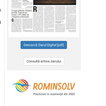
s
ă
.
Consultă arhiva ziarului