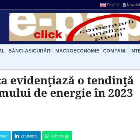
English
Newslet
AL
BĂNCI-ASIGURĂRI
MACROECONOMIE
COMPANII
INT
ca evidenţiază o tendinţă
mului de energie în 2023
weet
LinkedIn
Whatsapp