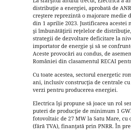
La sfârşitul anului trecut, Electrica a 
distribuţie a energiei, aprobată de ANR
creştere reprezintă o majorare medie d
din 1 aprilie 2023. Justificarea acestei
şi îmbunătăţirii reţelelor de distribuţ
strategii de dezvoltare deficitare la n
importator de energie şi să se confrunte
Aceste provocări au condus, de asemene
României din clasamentul RECAI pentru 
Cu toate acestea, sectorul energetic r
ani, inclusiv construcţia de centrale c
verzi pentru producerea energiei.
Electrica îşi propune să joace un rol se
puteri de producţie de minimum 1 GWh 
fotovoltaic de 27 MW la Satu Mare, cu o
(fără TVA), finanţată prin PNRR. În pre