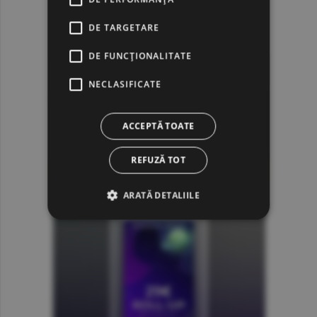
DE TARGETARE
DE FUNCŢIONALITATE
NECLASIFICATE
ACCEPTĂ TOATE
REFUZĂ TOT
ARATĂ DETALIILE