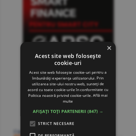
×
Acest site web folosește
cookie-uri
Acest site web folosește cookie-uri pentru a
îmbunătăți experiența utilizatorului. Prin
utilizarea site-ului nostru web, sunteți de
acord cu toate cookie-urile în conformitate cu
Politica noastră privind cookie-urile.
Află mai
multe
AFIȘAȚI TOȚI PARTENERII
(847) →
STRICT NECESARE
Curs valutar BNR
DE PERFORMANȚĂ