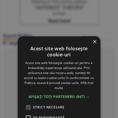
Ziarul BURSA
×
07 august
Acest site web folosește
Click să citeşti ziarul
cookie-uri
Acest site web folosește cookie-uri pentru a
îmbunătăți experiența utilizatorului. Prin
utilizarea site-ului nostru web, sunteți de
acord cu toate cookie-urile în conformitate cu
Politica noastră privind cookie-urile.
Află mai
multe
AFIȘAȚI TOȚI PARTENERII
(847) →
STRICT NECESARE
DE PERFORMANȚĂ