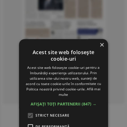
×
Acest site web folosește
cookie-uri
Acest site web folosește cookie-uri pentru a
îmbunătăți experiența utilizatorului. Prin
utilizarea site-ului nostru web, sunteți de
acord cu toate cookie-urile în conformitate cu
Politica noastră privind cookie-urile.
Află mai
Consultă arhiva ziarului
multe
AFIȘAȚI TOȚI PARTENERII
(847) →
STRICT NECESARE
DE PERFORMANȚĂ