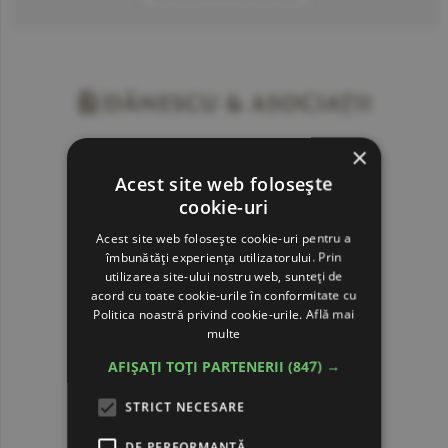
×
Acest site web folosește
cookie-uri
Acest site web folosește cookie-uri pentru a
îmbunătăți experiența utilizatorului. Prin
utilizarea site-ului nostru web, sunteți de
acord cu toate cookie-urile în conformitate cu
Politica noastră privind cookie-urile.
Află mai
multe
AFIȘAȚI TOȚI PARTENERII
(847) →
STRICT NECESARE
DE PERFORMANȚĂ