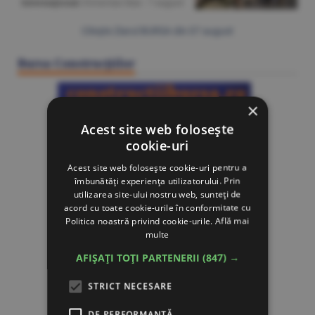
Internaţional
/Octavian Dan -
7 august
Citeşte Ziarul BURSA din
07 august
Bursa Construcţiilor
×
Acest site web folosește
cookie-uri
Acest site web folosește cookie-uri pentru a
îmbunătăți experiența utilizatorului. Prin
utilizarea site-ului nostru web, sunteți de
acord cu toate cookie-urile în conformitate cu
Politica noastră privind cookie-urile.
Află mai
multe
AFIȘAȚI TOȚI PARTENERII
(847) →
STRICT NECESARE
www.constructiibursa.ro
DE PERFORMANȚĂ