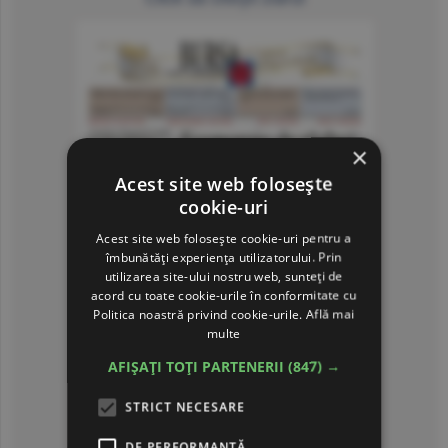
×
Acest site web folosește
cookie-uri
Acest site web folosește cookie-uri pentru a
îmbunătăți experiența utilizatorului. Prin
utilizarea site-ului nostru web, sunteți de
acord cu toate cookie-urile în conformitate cu
Politica noastră privind cookie-urile.
Află mai
multe
AFIȘAȚI TOȚI PARTENERII
(847) →
STRICT NECESARE
DE PERFORMANȚĂ