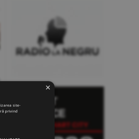
×
izarea site-
ră privind