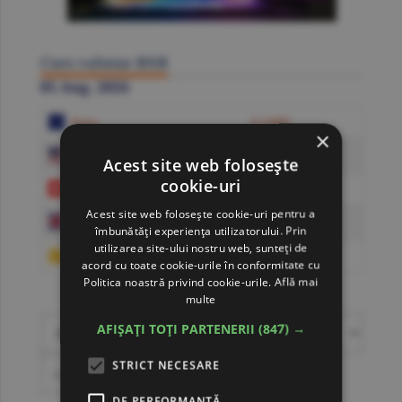
Curs valutar BNR
05 Aug. 2026
Euro
5.2489
×
Dolar SUA
4.5480
Acest site web folosește
cookie-uri
Franc elveţian
5.6210
Acest site web folosește cookie-uri pentru a
Liră sterlină
6.1244
îmbunătăți experiența utilizatorului. Prin
utilizarea site-ului nostru web, sunteți de
Gram de aur
607.9521
acord cu toate cookie-urile în conformitate cu
Politica noastră privind cookie-urile.
Află mai
multe
convertor valutar
AFIȘAȚI TOȚI PARTENERII
(847) →
»
STRICT NECESARE
=
?
DE PERFORMANȚĂ