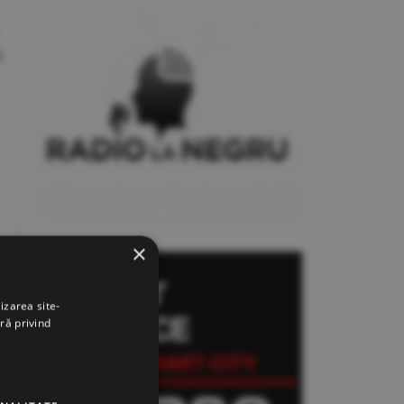
e
×
izarea site-
ră privind