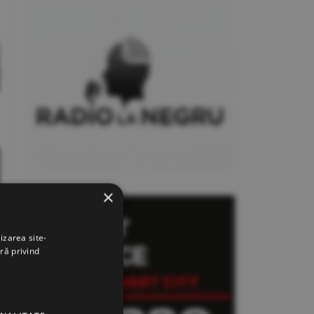
×
izarea site-
ră privind