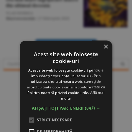
din ultimul deceniu
VLAD DOBREA
Macroeconomie
/
27 februarie 2020
×
Arhiva Ziarului BURSA
Acest site web folosește
cookie-uri
Acest site web folosește cookie-uri pentru a
îmbunătăți experiența utilizatorului. Prin
utilizarea site-ului nostru web, sunteți de
acord cu toate cookie-urile în conformitate cu
Politica noastră privind cookie-urile.
Află mai
multe
AFIȘAȚI TOȚI PARTENERII
(847) →
STRICT NECESARE
DE PERFORMANȚĂ