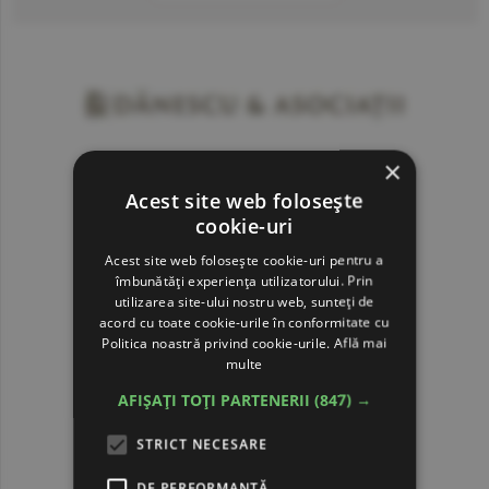
×
Acest site web folosește
cookie-uri
Acest site web folosește cookie-uri pentru a
îmbunătăți experiența utilizatorului. Prin
utilizarea site-ului nostru web, sunteți de
acord cu toate cookie-urile în conformitate cu
Politica noastră privind cookie-urile.
Află mai
multe
AFIȘAȚI TOȚI PARTENERII
(847) →
STRICT NECESARE
DE PERFORMANȚĂ