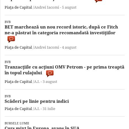
Piaţa de Capital
/Andrei Iacomi -
5 august
BVB
BET marchează un nou record istoric, după ce Fitch
ne-a păstrat în categoria recomandată investiţiilor
Piaţa de Capital
/Andrei Iacomi -
4 august
BVB
Tranzacţiile cu acţiuni OMV Petrom - pe prima treaptă
în topul rulajului
Piaţa de Capital
/A.I. -
3 august
BVB
Scăderi pe linie pentru indici
Piaţa de Capital
/A.I. -
31 iulie
BURSELE LUMII
Curs mixt în Europa, avans în SUA