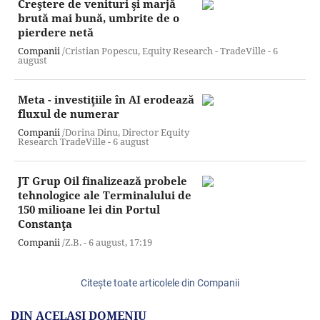
Creştere de venituri şi marjă
brută mai bună, umbrite de o
pierdere netă
Companii
/Cristian Popescu, Equity Research - TradeVille -
6
august
Meta - investiţiile în AI erodează
fluxul de numerar
Companii
/Dorina Dinu, Director Equity
Research TradeVille -
6 august
JT Grup Oil finalizează probele
tehnologice ale Terminalului de
150 milioane lei din Portul
Constanţa
Companii
/Z.B. -
6 august,
17:19
Citeşte toate articolele din Companii
DIN ACELAŞI DOMENIU