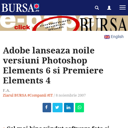
English
Adobe lanseaza noile
versiuni Photoshop
Elements 6 si Premiere
Elements 4
F.A.
Ziarul BURSA
#Companii
#IT
/
8 noiembrie 2007