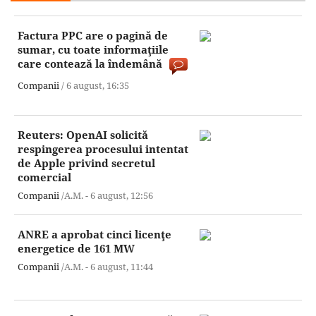
Factura PPC are o pagină de
sumar, cu toate informaţiile
care contează la îndemână
Companii
/
6 august,
16:35
Reuters: OpenAI solicită
respingerea procesului intentat
de Apple privind secretul
comercial
Companii
/A.M. -
6 august,
12:56
ANRE a aprobat cinci licenţe
energetice de 161 MW
Companii
/A.M. -
6 august,
11:44