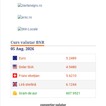
Curs valutar BNR
05 Aug. 2026
Euro
5.2489
Dolar SUA
4.5480
Franc elveţian
5.6210
Liră sterlină
6.1244
Gram de aur
607.9521
convertor valutar