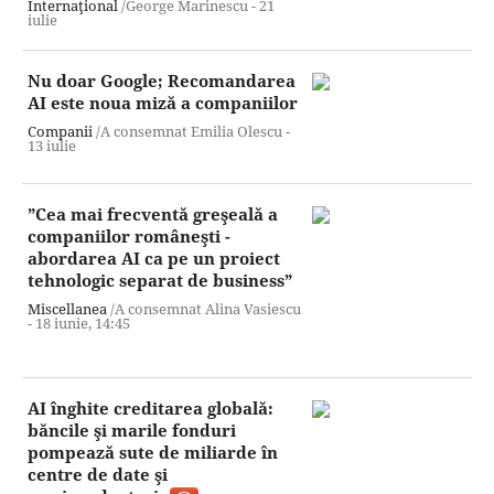
Internaţional
/George Marinescu -
21
iulie
Nu doar Google; Recomandarea
AI este noua miză a companiilor
Companii
/A consemnat Emilia Olescu -
13 iulie
”Cea mai frecventă greşeală a
companiilor româneşti -
abordarea AI ca pe un proiect
tehnologic separat de business”
Miscellanea
/A consemnat Alina Vasiescu
-
18 iunie,
14:45
AI înghite creditarea globală:
băncile şi marile fonduri
pompează sute de miliarde în
centre de date şi