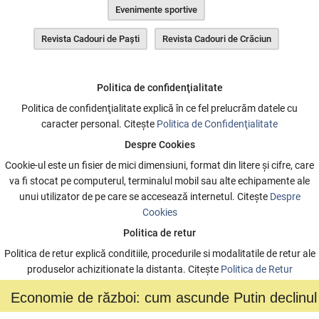
Evenimente sportive
Revista Cadouri de Paşti
Revista Cadouri de Crăciun
Politica de confidenţialitate
Politica de confidenţialitate explică în ce fel prelucrăm datele cu
caracter personal. Citeşte
Politica de Confidenţialitate
Despre Cookies
Cookie-ul este un fisier de mici dimensiuni, format din litere şi cifre, care
va fi stocat pe computerul, terminalul mobil sau alte echipamente ale
unui utilizator de pe care se accesează internetul. Citeşte
Despre
Cookies
Politica de retur
Politica de retur explică conditiile, procedurile si modalitatile de retur ale
produselor achizitionate la distanta. Citeşte
Politica de Retur
Economie de război: cum ascunde Putin declinul
NEWSLETTER