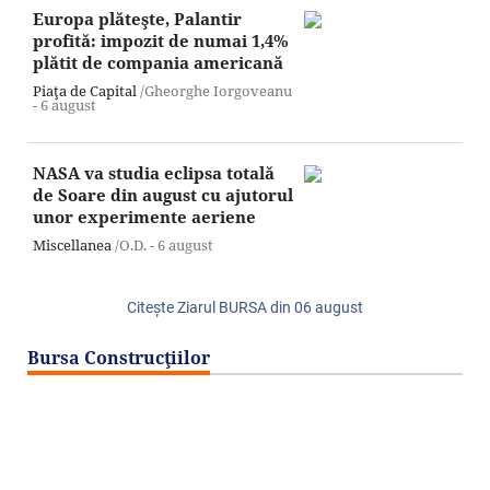
Europa plăteşte, Palantir
profită: impozit de numai 1,4%
plătit de compania americană
Piaţa de Capital
/Gheorghe Iorgoveanu
-
6 august
NASA va studia eclipsa totală
de Soare din august cu ajutorul
unor experimente aeriene
Miscellanea
/O.D. -
6 august
Citeşte Ziarul BURSA din
06 august
Bursa Construcţiilor