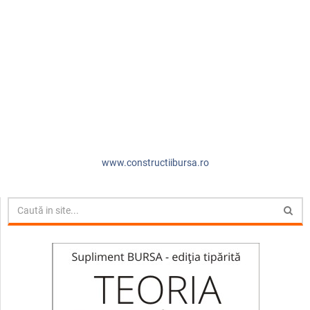
www.constructiibursa.ro