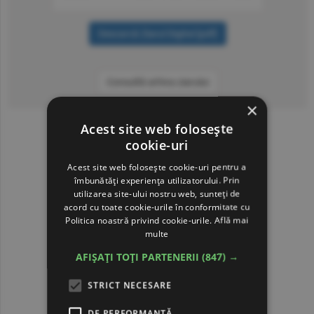
Consultă arhiva ziarului
×
Acest site web folosește
cookie-uri
Acest site web folosește cookie-uri pentru a
îmbunătăți experiența utilizatorului. Prin
utilizarea site-ului nostru web, sunteți de
acord cu toate cookie-urile în conformitate cu
Politica noastră privind cookie-urile.
Află mai
multe
AFIȘAȚI TOȚI PARTENERII
(847) →
STRICT NECESARE
DE PERFORMANȚĂ