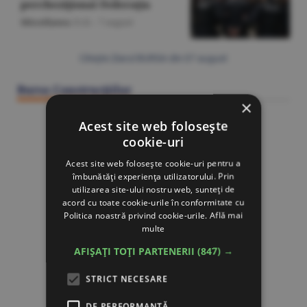
percheziţionat Federaţia
Miscellanea
/O.D. -
7 august
Citeşte Ziarul BURSA din
07 august
Bursa Construcţiilor
×
Acest site web folosește
cookie-uri
Acest site web folosește cookie-uri pentru a
îmbunătăți experiența utilizatorului. Prin
utilizarea site-ului nostru web, sunteți de
acord cu toate cookie-urile în conformitate cu
Politica noastră privind cookie-urile.
Află mai
multe
AFIȘAȚI TOȚI PARTENERII
(847) →
STRICT NECESARE
DE PERFORMANȚĂ