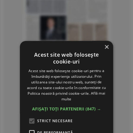
×
Acest site web folosește
cookie-uri
Acest site web folosește cookie-uri pentru a
îmbunătăți experiența utilizatorului. Prin
utilizarea site-ului nostru web, sunteți de
acord cu toate cookie-urile în conformitate cu
Politica noastră privind cookie-urile.
Află mai
multe
AFIȘAȚI TOȚI PARTENERII
(847) →
STRICT NECESARE
Consultă arhiva ziarului
DE PERFORMANȚĂ