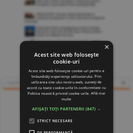
×
Acest site web folosește
cookie-uri
www.constructiibursa.ro
Acest site web folosește cookie-uri pentru a
îmbunătăți experiența utilizatorului. Prin
utilizarea site-ului nostru web, sunteți de
acord cu toate cookie-urile în conformitate cu
Politica noastră privind cookie-urile.
Află mai
multe
AFIȘAȚI TOȚI PARTENERII
(847) →
STRICT NECESARE
DE PERFORMANȚĂ