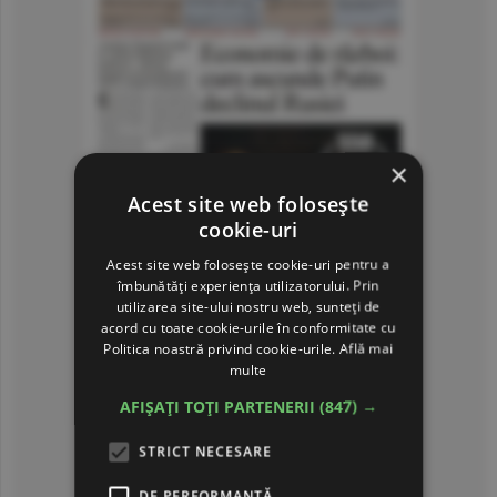
×
Acest site web folosește
cookie-uri
Acest site web folosește cookie-uri pentru a
îmbunătăți experiența utilizatorului. Prin
utilizarea site-ului nostru web, sunteți de
acord cu toate cookie-urile în conformitate cu
Politica noastră privind cookie-urile.
Află mai
multe
AFIȘAȚI TOȚI PARTENERII
(847) →
STRICT NECESARE
DE PERFORMANȚĂ