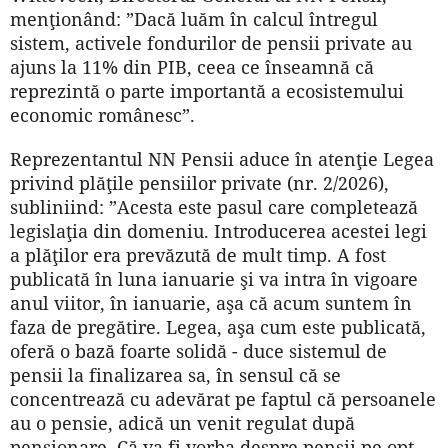
menţionând: ”Dacă luăm în calcul întregul
sistem, activele fondurilor de pensii private au
ajuns la 11% din PIB, ceea ce înseamnă că
reprezintă o parte importantă a ecosistemului
economic românesc”.
Reprezentantul NN Pensii aduce în atenţie Legea
privind plăţile pensiilor private (nr. 2/2026),
subliniind: ”Acesta este pasul care completează
legislaţia din domeniu. Introducerea acestei legi
a plăţilor era prevăzută de mult timp. A fost
publicată în luna ianuarie şi va intra în vigoare
anul viitor, în ianuarie, aşa că acum suntem în
faza de pregătire. Legea, aşa cum este publicată,
oferă o bază foarte solidă - duce sistemul de
pensii la finalizarea sa, în sensul că se
concentrează cu adevărat pe faptul că persoanele
au o pensie, adică un venit regulat după
pensionare. Că va fi vorba despre pensii pe opt