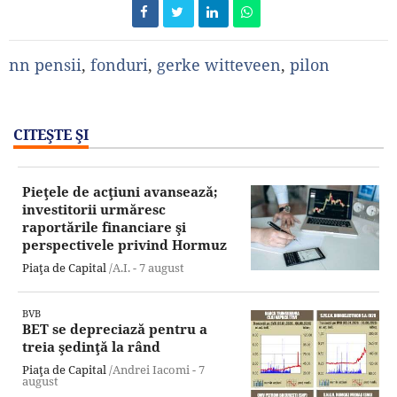
nn pensii
,
fonduri
,
gerke witteveen
,
pilon
CITEŞTE ŞI
Pieţele de acţiuni avansează;
investitorii urmăresc
raportările financiare şi
perspectivele privind Hormuz
Piaţa de Capital
/A.I. -
7 august
BVB
BET se depreciază pentru a
treia şedinţă la rând
Piaţa de Capital
/Andrei Iacomi -
7
august