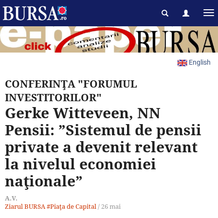
English
CONFERINŢA "FORUMUL
INVESTITORILOR"
Gerke Witteveen, NN
Pensii: ”Sistemul de pensii
private a devenit relevant
la nivelul economiei
naţionale”
A.V.
Ziarul BURSA
#Piaţa de Capital
/
26 mai