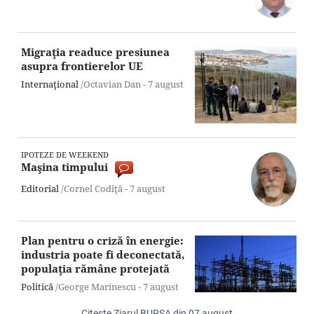
Migraţia readuce presiunea
asupra frontierelor UE
Internaţional
/Octavian Dan -
7 august
IPOTEZE DE WEEKEND
Maşina timpului
Editorial
/Cornel Codiţă -
7 august
Plan pentru o criză în energie:
industria poate fi deconectată,
populaţia rămâne protejată
Politică
/George Marinescu -
7 august
Citeşte Ziarul BURSA din
07 august