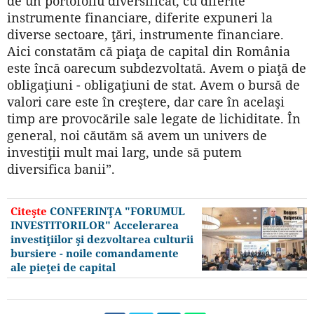
de un portofoliu diversificat, cu diferite
instrumente financiare, diferite expuneri la
diverse sectoare, ţări, instrumente financiare.
Aici constatăm că piaţa de capital din România
este încă oarecum subdezvoltată. Avem o piaţă de
obligaţiuni - obligaţiuni de stat. Avem o bursă de
valori care este în creştere, dar care în acelaşi
timp are provocările sale legate de lichiditate. În
general, noi căutăm să avem un univers de
investiţii mult mai larg, unde să putem
diversifica banii”.
Citeşte
CONFERINŢA "FORUMUL
INVESTITORILOR" Accelerarea
investiţiilor şi dezvoltarea culturii
bursiere - noile comandamente
ale pieţei de capital