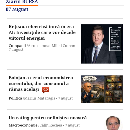
Ziarul BURSA
07 august
Reţeaua electrică intră în era
AI; Investiţiile care vor decide
viitorul energiei
Companii
/A consemnat Mihai Coman -
7 august
Bolojan a cerut economisirea
curentului, dar consumul a
rămas acelaşi
Politică
/Marius Mataragis -
7 august
Un rating pentru neliniştea noastră
Macroeconomie
/Călin Rechea -
7 august