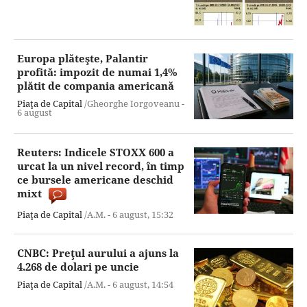
Europa plăteşte, Palantir
profită: impozit de numai 1,4%
plătit de compania americană
Piaţa de Capital
/Gheorghe Iorgoveanu -
6 august
Reuters: Indicele STOXX 600 a
urcat la un nivel record, în timp
ce bursele americane deschid
mixt
Piaţa de Capital
/A.M. -
6 august,
15:32
CNBC: Preţul aurului a ajuns la
4.268 de dolari pe uncie
Piaţa de Capital
/A.M. -
6 august,
14:54