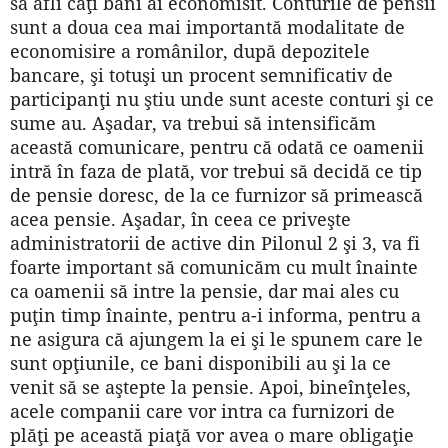
să afli câţi bani ai economisit. Conturile de pensii
sunt a doua cea mai importantă modalitate de
economisire a românilor, după depozitele
bancare, şi totuşi un procent semnificativ de
participanţi nu ştiu unde sunt aceste conturi şi ce
sume au. Aşadar, va trebui să intensificăm
această comunicare, pentru că odată ce oamenii
intră în faza de plată, vor trebui să decidă ce tip
de pensie doresc, de la ce furnizor să primească
acea pensie. Aşadar, în ceea ce priveşte
administratorii de active din Pilonul 2 şi 3, va fi
foarte important să comunicăm cu mult înainte
ca oamenii să intre la pensie, dar mai ales cu
puţin timp înainte, pentru a-i informa, pentru a
ne asigura că ajungem la ei şi le spunem care le
sunt opţiunile, ce bani disponibili au şi la ce
venit să se aştepte la pensie. Apoi, bineînţeles,
acele companii care vor intra ca furnizori de
plăţi pe această piaţă vor avea o mare obligaţie