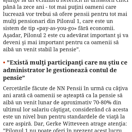
până la zece ani - tot mai puţini oameni care
lucrează vor trebui să ofere pensii pentru tot mai
mulţi pensionari din Pilonul 1, care este un
sistem de tip «pay-as-you-go» fără economii.
Aşadar, Pilonul 2 este cu adevărat important şi va
deveni şi mai important pentru ca oamenii să
aibă un venit stabil la pensie”.
•
”Există mulţi participanţi care nu ştiu ce
administrator le gestionează contul de
pensie”
Cercetările făcute de NN Pensii în urmă cu câţiva
ani arată că oamenii se aşteaptă ca la pensie să
aibă un venit lunar de aproximativ 70-80% din
ultimul lor salariu câştigat, considerând că acesta
este un nivel bun pentru standardele de viaţă la
care aspiră. Dar, Gerke Witteveen atrage atenţia:
”Pilonul 1 nu poate oferi în prezent acest lucru,