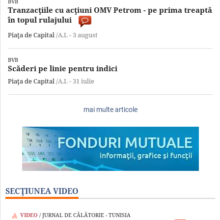
BVB
Tranzacţiile cu acţiuni OMV Petrom - pe prima treaptă
în topul rulajului
Piaţa de Capital
/A.I. -
3 august
BVB
Scăderi pe linie pentru indici
Piaţa de Capital
/A.I. -
31 iulie
mai multe articole
SECŢIUNEA VIDEO
VIDEO
/ JURNAL DE CĂLĂTORIE - TUNISIA