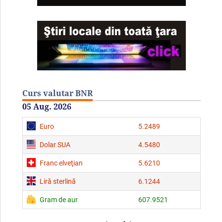
Curs valutar BNR
05 Aug. 2026
Euro
5.2489
Dolar SUA
4.5480
Franc elveţian
5.6210
Liră sterlină
6.1244
Gram de aur
607.9521