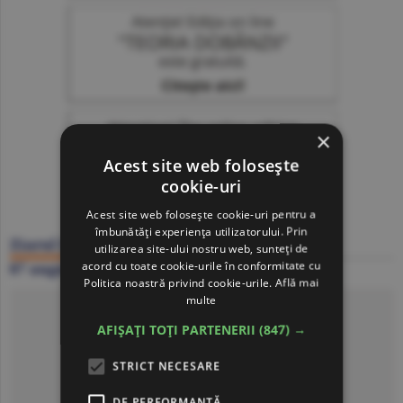
×
Acest site web folosește
cookie-uri
Acest site web folosește cookie-uri pentru a
îmbunătăți experiența utilizatorului. Prin
Ziarul BURSA
utilizarea site-ului nostru web, sunteți de
acord cu toate cookie-urile în conformitate cu
07 august
Politica noastră privind cookie-urile.
Află mai
multe
Click să citeşti ziarul
AFIȘAȚI TOȚI PARTENERII
(847) →
STRICT NECESARE
DE PERFORMANȚĂ