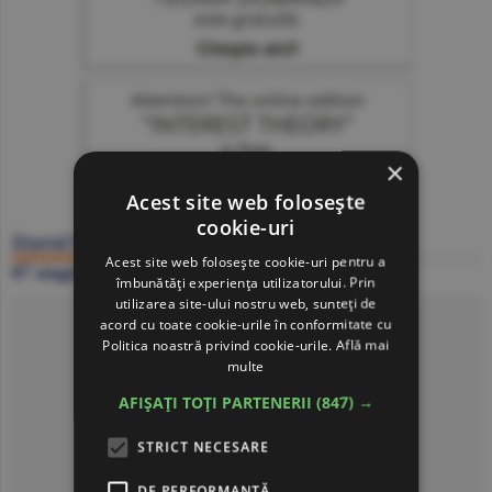
×
Acest site web folosește
cookie-uri
Ziarul BURSA
Acest site web folosește cookie-uri pentru a
07 august
îmbunătăți experiența utilizatorului. Prin
utilizarea site-ului nostru web, sunteți de
Click să citeşti ziarul
acord cu toate cookie-urile în conformitate cu
Politica noastră privind cookie-urile.
Află mai
multe
AFIȘAȚI TOȚI PARTENERII
(847) →
STRICT NECESARE
DE PERFORMANȚĂ