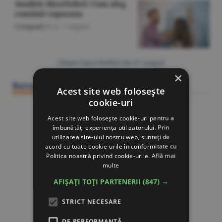
Analiză AkzoNobel: Cum aleg
românii vopseaua
Companii
/F.A. -
7 august
Citeşte Ziarul BURSA din
07 august
×
Bursa Construcţiilor
Acest site web folosește
cookie-uri
Acest site web folosește cookie-uri pentru a
îmbunătăți experiența utilizatorului. Prin
utilizarea site-ului nostru web, sunteți de
acord cu toate cookie-urile în conformitate cu
Politica noastră privind cookie-urile.
Află mai
multe
AFIȘAȚI TOȚI PARTENERII
(847) →
STRICT NECESARE
DE PERFORMANȚĂ