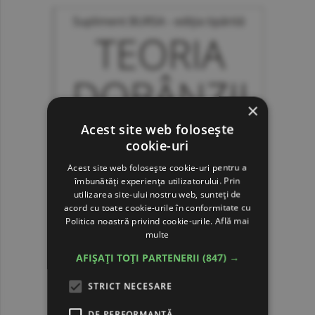
×
Acest site web folosește
cookie-uri
Acest site web folosește cookie-uri pentru a
îmbunătăți experiența utilizatorului. Prin
utilizarea site-ului nostru web, sunteți de
acord cu toate cookie-urile în conformitate cu
Politica noastră privind cookie-urile.
Află mai
multe
AFIȘAȚI TOȚI PARTENERII
(847) →
STRICT NECESARE
DE PERFORMANȚĂ