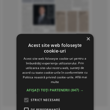
×
Acest site web folosește
cookie-uri
Acest site web folosește cookie-uri pentru a
îmbunătăți experiența utilizatorului. Prin
utilizarea site-ului nostru web, sunteți de
acord cu toate cookie-urile în conformitate cu
Politica noastră privind cookie-urile.
Află mai
multe
AFIȘAȚI TOȚI PARTENERII
(847) →
Consultă arhiva ziarului
STRICT NECESARE
DE PERFORMANȚĂ