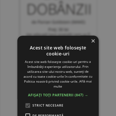
×
Acest site web folosește
cookie-uri
Acest site web folosește cookie-uri pentru a
îmbunătăți experiența utilizatorului. Prin
utilizarea site-ului nostru web, sunteți de
acord cu toate cookie-urile în conformitate cu
Politica noastră privind cookie-urile.
Află mai
multe
AFIȘAȚI TOȚI PARTENERII
(847) →
STRICT NECESARE
DE PERFORMANȚĂ