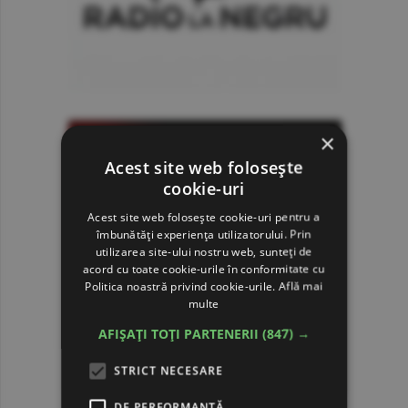
×
Acest site web folosește
cookie-uri
Acest site web folosește cookie-uri pentru a
îmbunătăți experiența utilizatorului. Prin
utilizarea site-ului nostru web, sunteți de
acord cu toate cookie-urile în conformitate cu
Politica noastră privind cookie-urile.
Află mai
multe
AFIȘAȚI TOȚI PARTENERII
(847) →
STRICT NECESARE
DE PERFORMANȚĂ